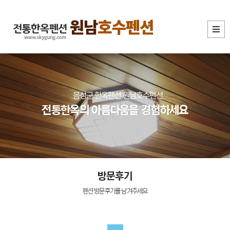
음성군 한옥펜션 원남호수펜션
전통한옥의 아름다움을 경험하세요
방문후기
펜션 방문후기를 남겨주세요