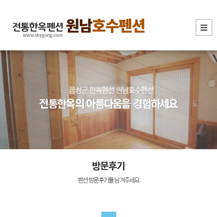
음성군 한옥펜션 원남호수펜션
전통한옥의 아름다움을 경험하세요
방문후기
펜션 방문후기를 남겨주세요