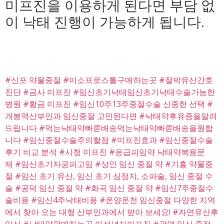
미프진을 이용하게 된다면 부담 없
이 낙태 진행이 가능하게 됩니다.
#신포 약물중절
#미소프로스톨구매하는곳
#절박유산간호
진단
#금사 미프진
#임신초기낙태임신초기낙태수술가능한
병원
#황금 미프진
#임신10주13주중절수술 신중한 선택
#
개봉역산부인과 임신중절 고민된다면
#낙태약후유증을알려
드립니다
#먹는낙태약빠른배송먹는낙태약빠른배송을원합
니다
#임신중절수술주의할점
#미프진효과
#임신중절수술
후기 비교 분석
#시청 미프진
#응급피임약 낙태약복용문
제
#임신초기자궁피고임
#상인 임신 중절 약
#기흥 약물중
절
#임신 초기 유산, 임신 초기 심정지, 소파술, 임신 중절 수
술
#공덕 임신 중절 약
#화곡 임신 중절 약
#임신7주중절수
술비용
#임신4주낙태비용
#온양온천 임신중절 다양한 지역
에서 찾아 오는 대형 산부인과에서 받아 보세요!
#자연유산후
임신
#낙태약판매하는곳 미성년자미프진
#광명 임신 중절