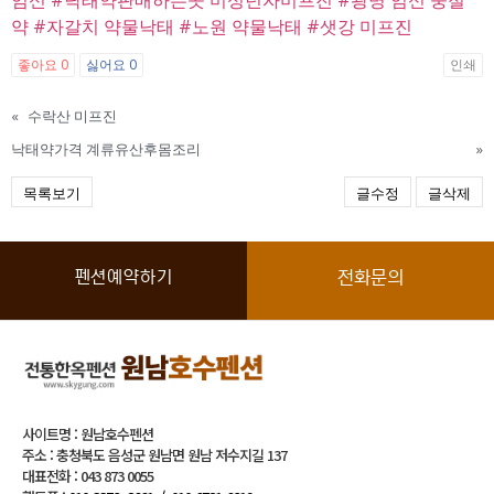
약
#자갈치 약물낙태
#노원 약물낙태
#샛강 미프진
좋아요
0
싫어요
0
인쇄
«
수락산 미프진
낙태약가격 계류유산후몸조리
»
목록보기
글수정
글삭제
펜션예약하기
전화문의
사이트명 : 원남호수펜션
주소 : 충청북도 음성군 원남면 원남 저수지길 137
대표전화 : 043 873 0055