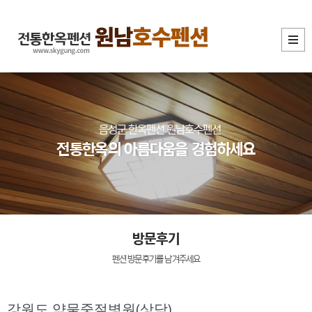
음성군 한옥펜션 원남호수펜션
전통한옥의 아름다움을 경험하세요
방문후기
펜션 방문후기를 남겨주세요
강원도 약물중절병원(상담)