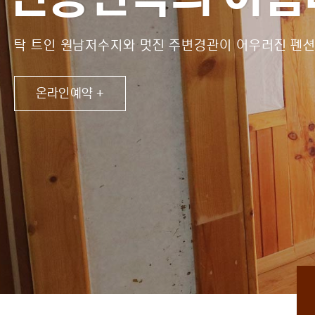
탁 트인 원남저수지와 멋진 주변경관이 어우러진 펜션
온라인예약 +