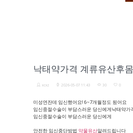
낙태약가격 계류유산후
xcxz
2026-05-07 11:43
30
0
미성연잔데 임신했어요! 6~7개월정도 됬어요
임신중절수술이 부담스러운 당신에게낙태약가
임신중절수술이 부담스러운 당신에게
안전한 임신중단방법
약물유산
알려드립니다