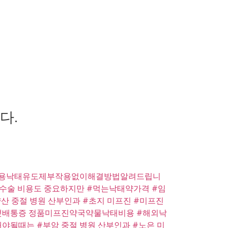
다.
용낙태유도제부작용없이해결방법알려드립니
절수술 비용도 중요하지만
#먹는낙태약가격
#임
산 중절 병원 산부인과
#초지 미프진
#미프진
랫배통증 정품미프진약국약물낙태비용
#해외낙
려해야될때는
#부암 중절 병원 산부인과
#노은 미