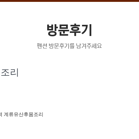
방문후기
펜션 방문후기를 남겨주세요
몸조리
격 계류유산후몸조리