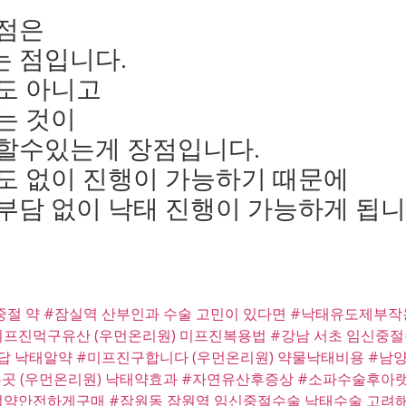
장점은
 점입니다.
도 아니고
는 것이
할수있는게 장점입니다.
도 없이 진행이 가능하기 때문에
부담 없이 낙태 진행이 가능하게 됩니
중절 약
#잠실역 산부인과 수술 고민이 있다면
#낙태유도제부작
미프진먹구유산 (우먼온리원) 미프진복용법
#강남 서초 임신중
답 낙태알약
#미프진구합니다 (우먼온리원) 약물낙태비용
#남양
곳 (우먼온리원) 낙태약효과
#자연유산후증상
#소파수술후아
절약안전하게구매
#잠원동 잠원역 임신중절수술 낙태수술 고