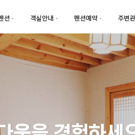
펜션
객실안내
펜션예약
주변
다움을 경험하세