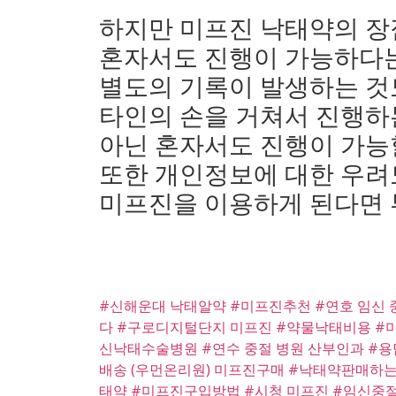
하지만 미프진 낙태약의 
혼자서도 진행이 가능하다는
별도의 기록이 발생하는 것
타인의 손을 거쳐서 진행하
아닌 혼자서도 진행이 가능
또한 개인정보에 대한 우려
미프진을 이용하게 된다면 
#신해운대 낙태알약
#미프진추천
#연호 임신 
다
#구로디지털단지 미프진
#약물낙태비용
#
신낙태수술병원
#연수 중절 병원 산부인과
#용
배송 (우먼온리원) 미프진구매
#낙태약판매하는
태약
#미프진구입방법
#시청 미프진
#임신중