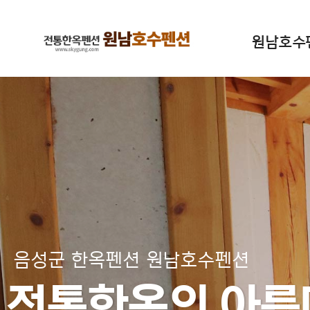
원남호수
음성군 한옥펜션 원남호수펜션
전통한옥의 아름