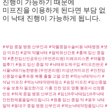
진행이 가능하기 때문에
미프진을 이용하게 된다면 부담 없
이 낙태 진행이 가능하게 됩니다.
#부암 중절 병원 산부인과
#약물중절수술비용 낙태병원
#샛
강 미프진
#공덕 약물낙태
#절박유산간호
#홍제 임신 중절
약
#혼전임신인공유산 (우먼온리원) 미페프리스톤
#약물중
절후기
#동오 임신 중절 약
#낙태유도제구입
#미프진싼곳
#
서울낙태가능한병원 (우먼온리원) 미성년자미프진
#인천임
신중절수술후유증 복통 출혈 고열 오한
#먹는낙태약사기
#
석남 미프진
#먹는낙태약판매장소
#송정 미프진
#임신중절
수술 보호자 필요한가요 기흥 인천 망포 영통 봉은사 선정릉
반포
#하계 중절 병원 산부인과
#임신6주낙태임신6주낙태
안전한제품을알려드립니다
#원흥 임신 중절 약
#용두 낙태
알약
#동대구 중절 병원 산부인과
#먹는낙태약정품입니다
#