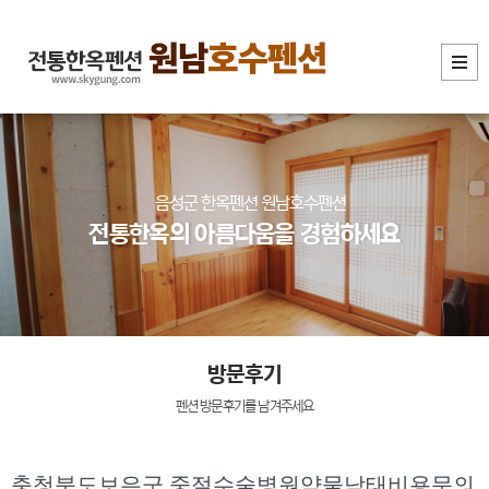
음성군 한옥펜션 원남호수펜션
전통한옥의 아름다움을 경험하세요
방문후기
펜션 방문후기를 남겨주세요
충청북도보은군 중절수술병원약물낙태비용문의