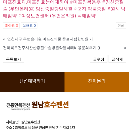
미프진효과,미프진효능에대하여
#미프진복용후
#임신중절
술 (우먼온리원) 임신중절당일해결
#군자 약물중절
#원시 낙
태알약
#여성보건센터 (우먼온리원) 낙태알약
좋아요
0
싫어요
0
인쇄
«
인천서구 우먼온리원 미프진약물 중절저렴한병원 카
전라북도전주시완산중절수술병원약물낙태비용문의후기 {}
»
목록보기
글수정
글삭제
펜션예약하기
전화문의
사이트명 : 원남호수펜션
주소 : 충청북도 음성군 원남면 원남 저수지길 137