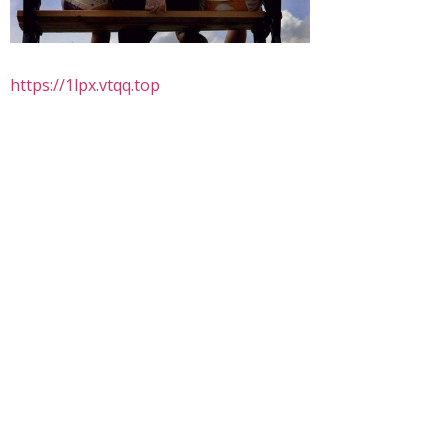
https://1lpx.vtqq.top