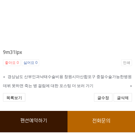
9m31lpx
좋아요
0
싫어요
0
인쇄
«
경상남도 산부인과낙태수술비용 창원시마산합포구 중절수술가능한병원
데뷔 못하면 죽는 병 걸림에 대한 포스팅 더 보러 가기
»
목록보기
글수정
글삭제
펜션예약하기
전화문의