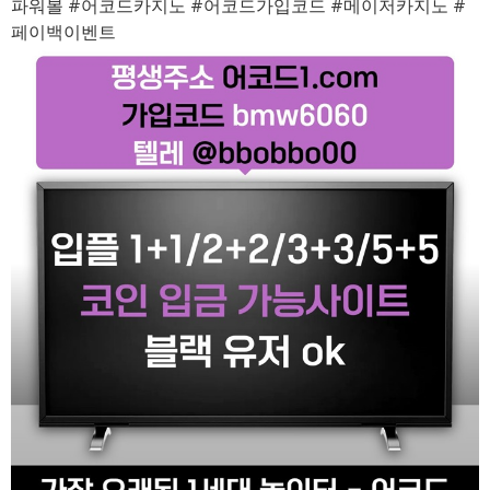
파워볼 #어코드카지노 #어코드가입코드 #메이저카지노 #
페이백이벤트