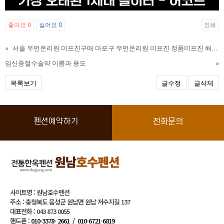
좋아요
0
싫어요
0
인쇄
«
서울 우먼온리원 미프진구매 마포구 우먼온리원 미프진 정품미프진 해외직구
임신중절수술약 이름과 용도
»
목록보기
글수정
글삭제
펜션예약하기
전화문의
사이트명 : 원남호수펜션
주소 : 충청북도 음성군 원남면 원남 저수지길 137
대표전화 : 043 873 0055
핸드폰 :
010-3378- 2661
/
010-6721-6819