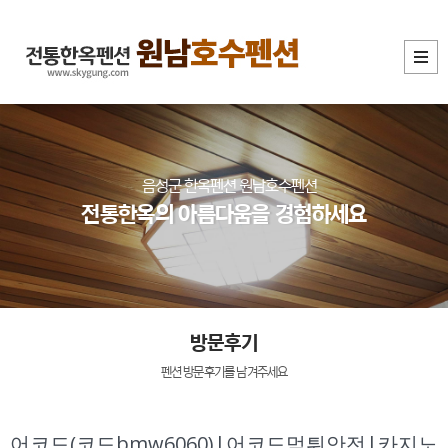
음성군 한옥펜션 원남호수펜션
전통한옥의 아름다움을 경험하세요
방문후기
펜션 방문후기를 남겨주세요
어코드(코드bmw6060)|어코드먹튀안전|카지노